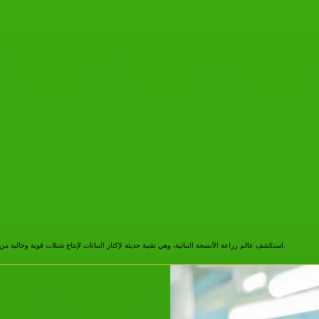
استكشف عالم زراعة الأنسجة النباتية، وهي تقنية حديثة لإكثار النباتات لإنتاج شتلات قوية وخالية من الأمراض ومطابقة تمامًا للنبات الأم.
Thai Tissue Admin
2 دقيقة قراءة