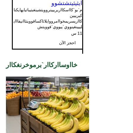
ايثيثيتشتشوو
م`بو`كااسكااريرييينروويتشينغبتيباتيايهايكنا
كيرييين
كااريسريمخواامرووايلاثاكسافووينثاانيفاااي
لييينغينووي`ييووي`فوويتش
11 س
احجز الآن
خااوسااركاار`برموخرنغكاار