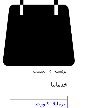
الرئيسية
الخدمات
خدماتنا
`برمايلا``كبووث