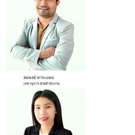
สมพงษ์ ทาระแพน
เลขานุการ ฝ่ายสำนักงาน