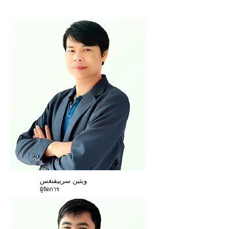
ويثين سرييفنغس
ผู้จัดการ