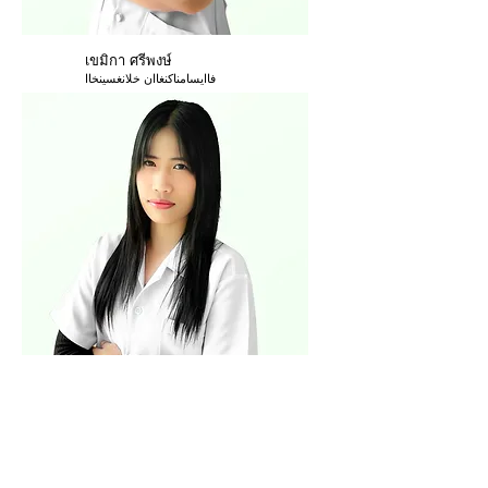
เขมิกา ศรีพงษ์
فاايسامناكنغاان خلانغسينخاا
ชฎาทิพย์ แดงสุข
موظف الإنتاج 1