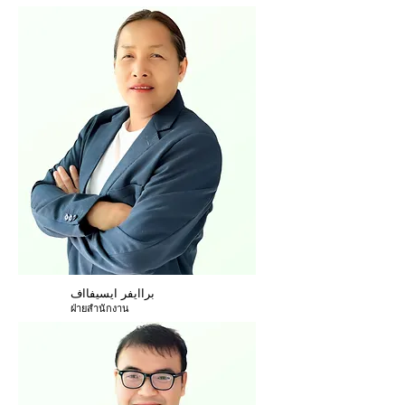
براايفر ايسيفااف
ฝ่ายสำนักงาน