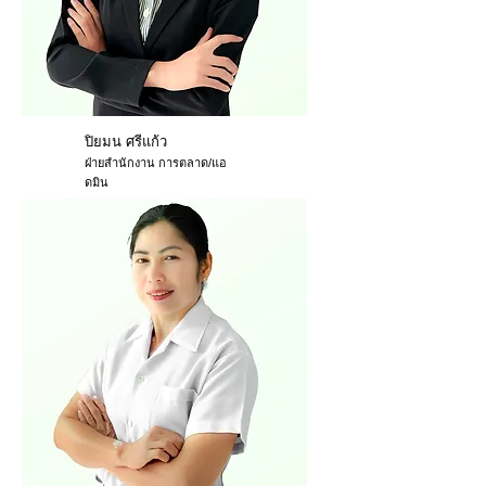
ปิยมน ศรีแก้ว
ฝ่ายสำนักงาน การตลาด/แอ
ดมิน