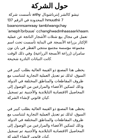
حول الشركة
تأسست شركة aithy تيشو كالشر إنترناشونال
المحدودة في الرقم 137 hmuuthii 7
baanonnsamraay tamblwangchay
`ameph`brbuue` cchanghwadmhaasaarkhaam.
تعمل في مجال بيع شتلات الأشجار الناتجة عن عملية
الإكثار بزراعة الأنسجة. في البداية تأسست تحت اسم
مجموعة مؤسسة مجتمع منتجي الفطر في بان نون
سامران (زراعة الأنسجة الزراعية). وفي ذلك الوقت
كانت النباتات النادرة شحيحة.
يحظى هذا المصنع ذو القيمة العالية بطلب كبير في
السوق، لذلك تم تعديل العملية التجارية لتتناسب مع
ظروف المقاطعات والمناطق المختلفة في الدولة.
وذلك لتمكين الأعضاء والمزارعين من الوصول إلى
المحاصيل الاقتصادية التايلاندية والأجنبية. تم تسجيل
كيان قانوني لإنشاء الشركة.
يحظى هذا المصنع ذو القيمة العالية بطلب كبير في
السوق، لذلك تم تعديل العملية التجارية لتتناسب مع
ظروف المقاطعات والمناطق المختلفة في الدولة.
وذلك لتمكين الأعضاء والمزارعين من الوصول إلى
المحاصيل الاقتصادية التايلاندية والأجنبية. تم تسجيل
كيان قانوني لإنشاء الشركة.