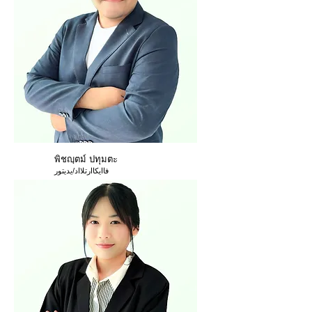
พิชญฺตม์ ปทุมตะ
فاايكاارتلااد/يديتور