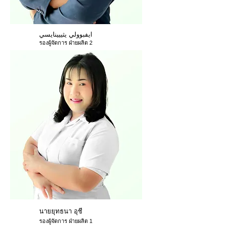
ايفبوولي يثييينايسي
รองผู้จัดการ ฝ่ายผลิต 2
นายยุทธนา อุชี
รองผู้จัดการ ฝ่ายผลิต 1