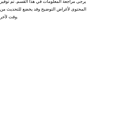
يرجى مراجعة المعلومات في هذا القسم. تم توفير
المحتوى لأغراض التوضيح وقد يخضع للتحديث من
وقت لآخر.
يكتشااالويكسونفسم
`ااهااركتشاانفييسسخ`نغفو
ويتش
يرجى مراجعة المعلومات في هذا القسم. تم توفير
المحتوى لأغراض التوضيح وقد يخضع للتحديث من
وقت لآخر.
يرجى مراجعة المعلومات في هذا القسم. تم توفير
المحتوى لأغراض التوضيح وقد يخضع للتحديث من
وقت لآخر.
سووتر مس (موراشيجي اند سكوج):
سووتر`ااهاارفووينثاانثييايتشايفرهلااي
يهماااسامهرابفوويتشهلاايتشنيد
مييبريماانيكلووي`ايرسوونغ
سووتر ب5 (جامبورج'س ب5):
مييبريماانيكلووي`ايرتامكوااسووتر مس
ماكايتشكابفوويتشباانغتشنيدثييت`نغكااريكلووي`ايراين