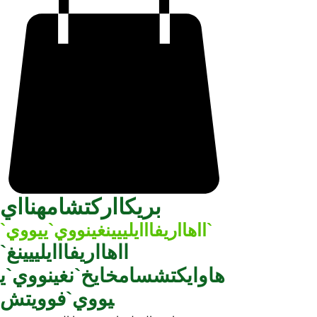
بريكااركتشامهنااي
`ااهااريفااايلييينغينووي`ييووي`
`ااهااريفااايلييينغ
هاوايكتشسامخايخ`نغينووي`ي
يووي`فوويتش