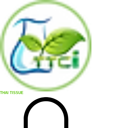
THAI TISSUE