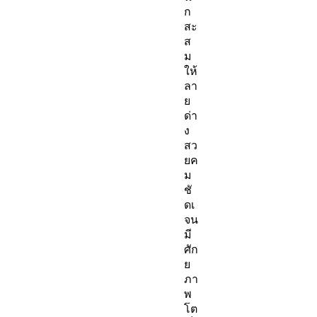
ก
สะ
ส
ม
ให้
ลา
ย
ด่า
ง
สว
ยค
ม
ชั
ดเ
จน
มี
ศัก
ย
ภา
พ
โต