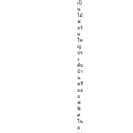
เป็
น
ไม้
ฟ
อร์
ม
ให
ญ่
ปร
ะ
ดับ
บ้า
น
หรื
ออ
อ
ฟ
ฟิ
ศ
ใน
อ