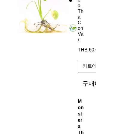
a
Th
ai
C
on
Va
r.
THB 60.00
카트에 추가
구매하기
M
on
st
er
a
Th