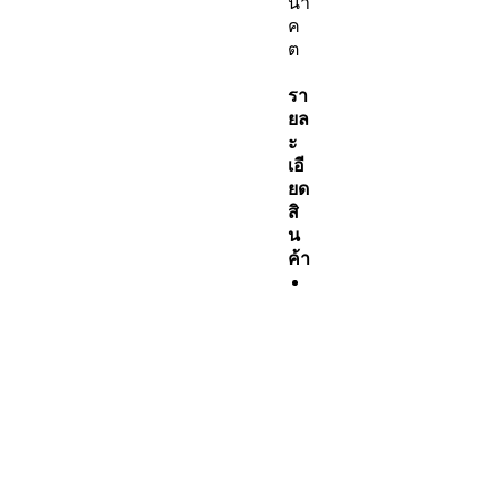
นา
ค
ต
รา
ยล
ะ
เอี
ยด
สิ
น
ค้า
ช
นิ
ด
พื
ช
:
M
o
n
s