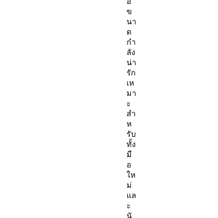
อ
ข
นา
ด
กำ
ลัง
น่า
รัก
เห
มา
ะ
สำ
ห
รับ
ทั้ง
มื
อ
ให
ม่
แล
ะ
นั