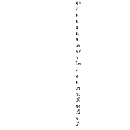
ถุง
ต้
น
ม
อ
น
ส
เต
อร่
า
ไท
ค
อ
น
เพ
าะ
เลี้
ยง
เนื้
อ
เยื่