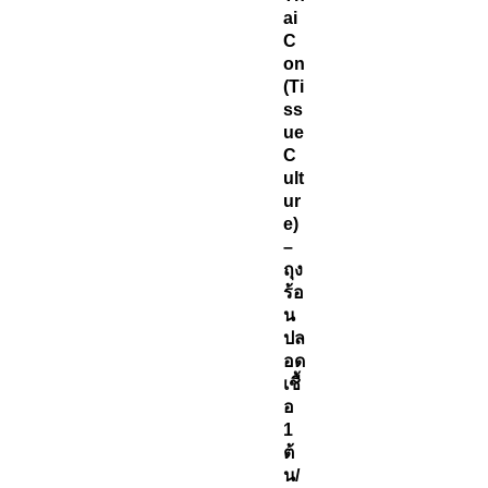
ai
C
on
(Ti
ss
ue
C
ult
ur
e)
–
ถุง
ร้อ
น
ปล
อด
เชื้
อ
1
ต้
น/