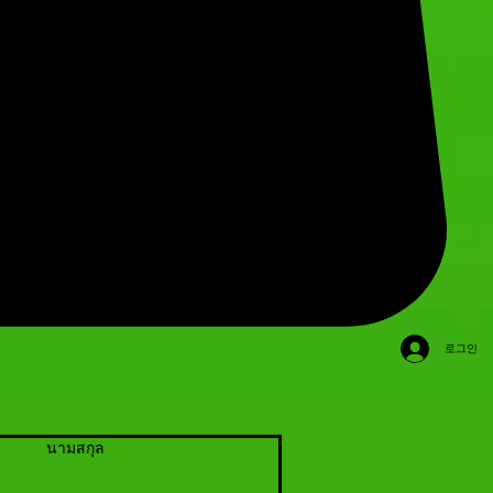
로그인
นามสกุล