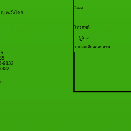
อีเมล
าญ ต.วังไชย
โทรศัพท์
รายละเอียดสอบถาม
95
985
83-9832
-9832
om