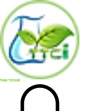
THAI TISSUE