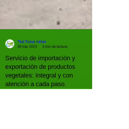
Thai Tissue Admin
30 mar 2025
3 min de lectura
Servicio de importación y
exportación de productos
vegetales: Integral y con
atención a cada paso.
El comercio internacional de productos vegetales
es esencial para la economía mundial. Los
servicios de importación y exportación de...