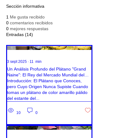
Sección informativa
1
Me gusta recibido
0
comentarios recibidos
0
mejores respuestas
Entradas
(14)
3 sept 2025
∙
11
min
Un Análisis Profundo del Plátano "Grand
Naine": El Rey del Mercado Mundial del
Plátano y su Futuro en una Encrucijada en
Introducción: El Plátano que Conoces,
Tailandia
pero Cuyo Origen Nunca Supiste Cuando
tomas un plátano de color amarillo pálido
del estante del...
10
0