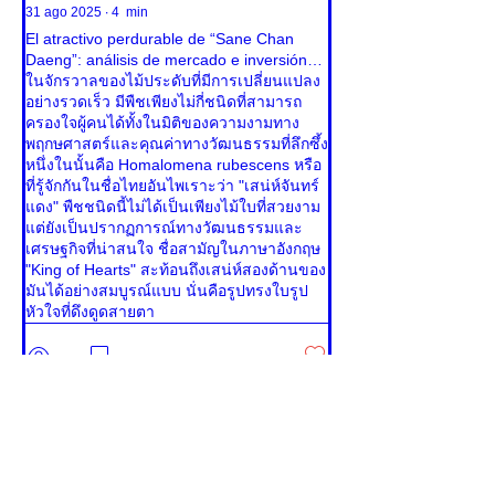
31 ago 2025
∙
4
min
El atractivo perdurable de “Sane Chan
Daeng”: análisis de mercado e inversión
de Homalomena rubescens
ในจักรวาลของไม้ประดับที่มีการเปลี่ยนแปลง
อย่างรวดเร็ว มีพืชเพียงไม่กี่ชนิดที่สามารถ
ครองใจผู้คนได้ทั้งในมิติของความงามทาง
พฤกษศาสตร์และคุณค่าทางวัฒนธรรมที่ลึกซึ้ง
หนึ่งในนั้นคือ Homalomena rubescens หรือ
ที่รู้จักกันในชื่อไทยอันไพเราะว่า "เสน่ห์จันทร์
แดง" พืชชนิดนี้ไม่ได้เป็นเพียงไม้ใบที่สวยงาม
แต่ยังเป็นปรากฏการณ์ทางวัฒนธรรมและ
เศรษฐกิจที่น่าสนใจ ชื่อสามัญในภาษาอังกฤษ
"King of Hearts" สะท้อนถึงเสน่ห์สองด้านของ
มันได้อย่างสมบูรณ์แบบ นั่นคือรูปทรงใบรูป
หัวใจที่ดึงดูดสายตา
3
0
31 ago 2025
∙
11
min
De la fiebre a la oportunidad: una