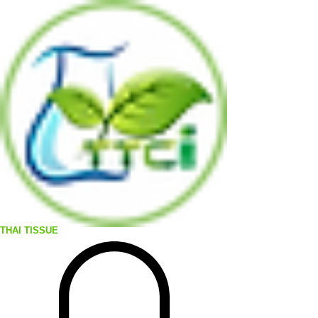
THAI TISSUE