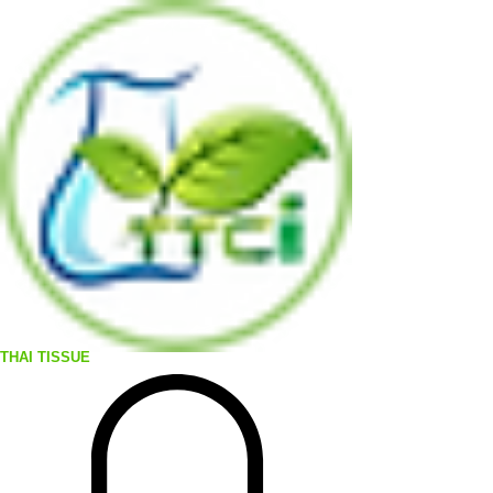
THAI TISSUE