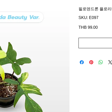
필로덴드론 플로리
SKU: E097
THB 99.00
가
격