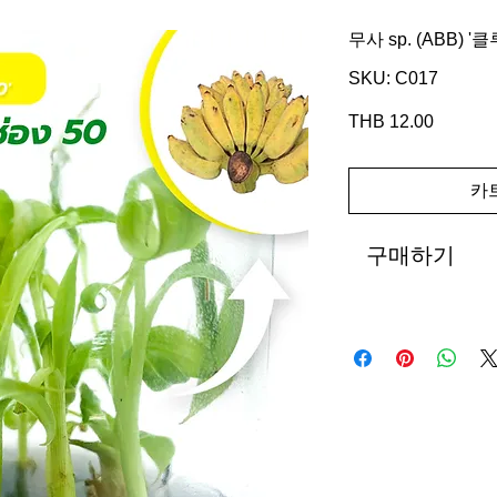
무사 sp. (ABB) 
SKU: C017
THB 12.00
가
격
카
구매하기