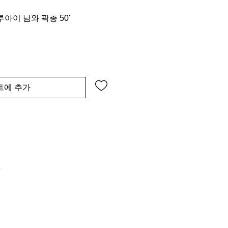
'클루아이 남와 팍총 50'
트에 추가