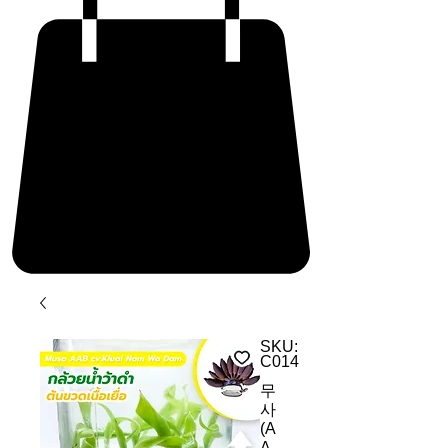
SKU:
C014
무
사
(A
A