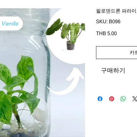
필로덴드론 파라이
SKU: B096
THB 5.00
가
격
카
구매하기