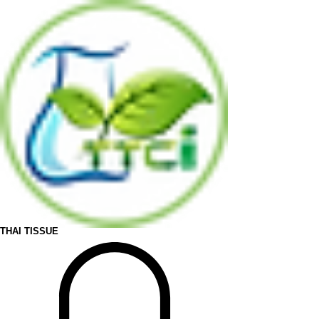
THAI TISSUE