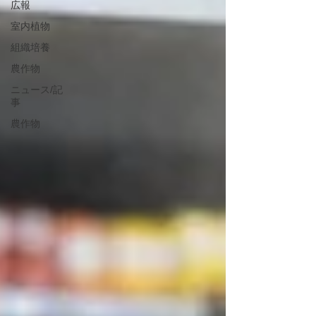
広報
室内植物
組織培養
農作物
ニュース/記
事
農作物