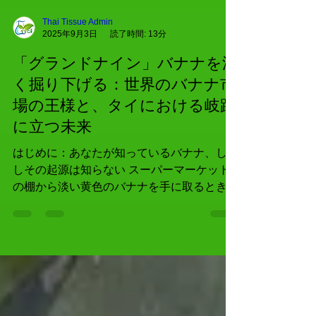
Thai Tissue Admin
2025年9月3日
読了時間: 13分
「グランドナイン」バナナを深
く掘り下げる：世界のバナナ市
場の王様と、タイにおける岐路
に立つ未来
はじめに：あなたが知っているバナナ、しか
しその起源は知らない スーパーマーケット
の棚から淡い黄色のバナナを手に取るとき、
このおなじみの果物が世界クラスの農業工学
の産物であり、人類の食料供給網における縁
の下の力持ちであることを知ることはないか
もしれません。そのバナナは「グラン...