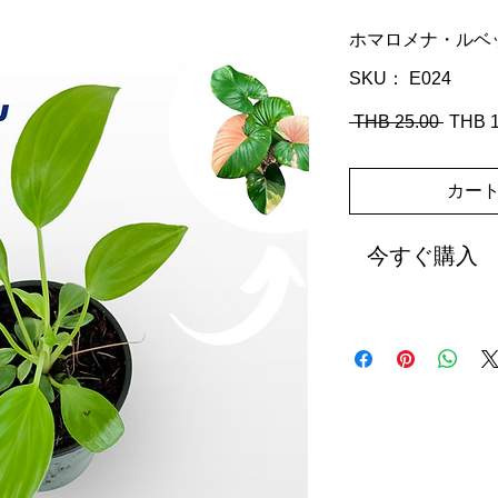
ホマロメナ・ルベ
SKU： E024
 THB 25.00 
通
THB 1
常
価
カー
格
今すぐ購入