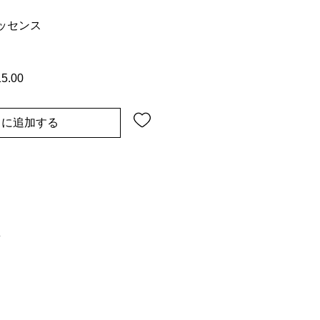
ッセンス
5.00
セ
ー
ル
トに追加する
価
格