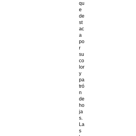
qu
e
de
st
ac
a
po
r
su
co
lor
y
pa
tró
n
de
ho
ja
s.
La
s