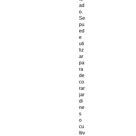
ad
o.
Se
pu
ed
e
uti
liz
ar
pa
ra
de
co
rar
jar
di
ne
s
o
cu
ltiv