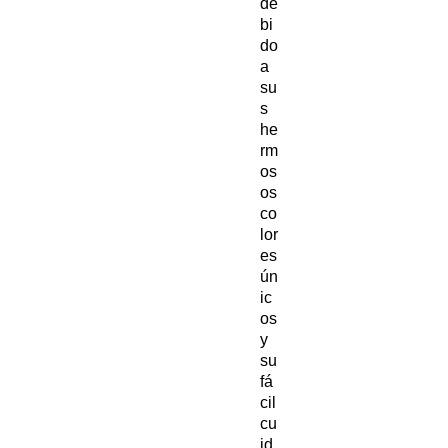
de
bi
do
a
su
s
he
rm
os
os
co
lor
es
ún
ic
os
y
su
fá
cil
cu
id