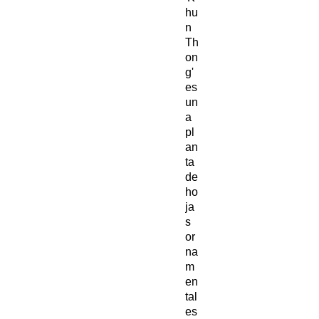
hu
n
Th
on
g'
es
un
a
pl
an
ta
de
ho
ja
s
or
na
m
en
tal
es