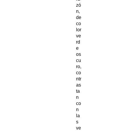
zó
n,
de
co
lor
ve
rd
e
os
cu
ro,
co
ntr
as
ta
n
co
n
la
s
ve