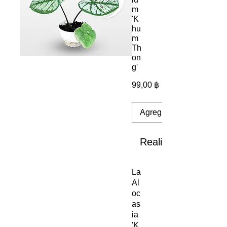
m
'K
hu
m
Th
on
g'
Precio
99,00 ฿
Agregar al carrito
Realizar compra
La
Al
oc
as
ia
'K