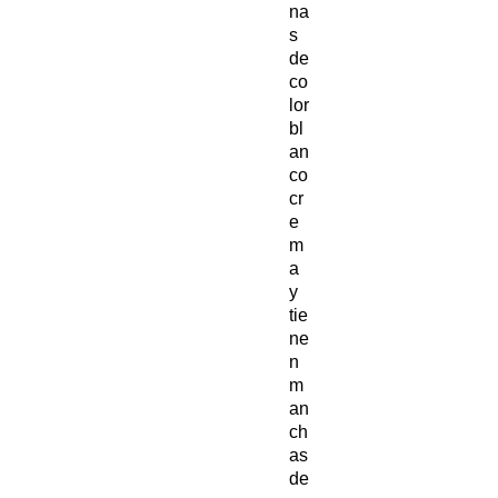
na
s
de
co
lor
bl
an
co
cr
e
m
a
y
tie
ne
n
m
an
ch
as
de