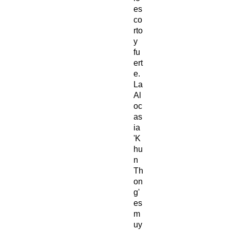
es
co
rto
y
fu
ert
e.
La
Al
oc
as
ia
'K
hu
n
Th
on
g'
es
m
uy