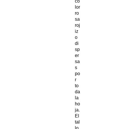
co
lor
ro
sa
roj
iz
o
di
sp
er
sa
s
po
r
to
da
la
ho
ja.
El
tal
lo