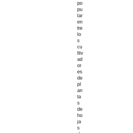
po
pu
lar
en
tre
lo
s
cu
ltiv
ad
or
es
de
pl
an
ta
s
de
ho
ja
s