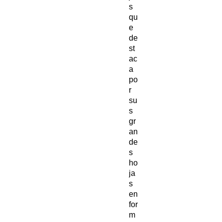
s
qu
e
de
st
ac
a
po
r
su
s
gr
an
de
s
ho
ja
s
en
for
m