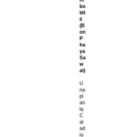
bo
ldt
ii
(B
on
P
ha
ya
Sa
w
at)
U
na
pl
an
ta
C
al
ad
iu