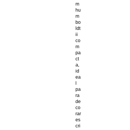
m
hu
m
bo
ldt
ii
co
m
pa
ct
a,
id
ea
l
pa
ra
de
co
rar
es
cri