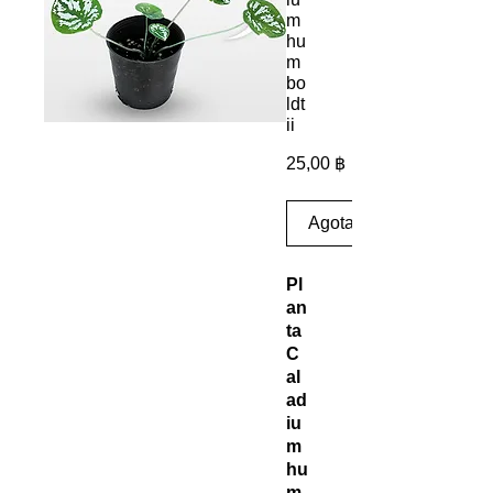
m
hu
m
bo
ldt
ii
Precio
25,00 ฿
Agotado
Pl
an
ta
C
al
ad
iu
m
hu
m