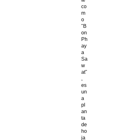
co
m
o
"B
on
Ph
ay
a
Sa
w
at"
,
es
un
a
pl
an
ta
de
ho
ja