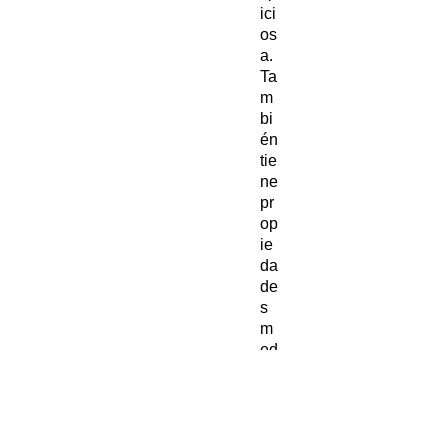
ici
os
a.
Ta
m
bi
én
tie
ne
pr
op
ie
da
de
s
m
ed
ici
na
le
s