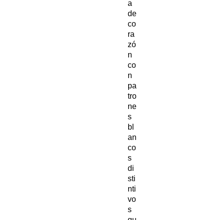
a
de
co
ra
zó
n
co
n
pa
tro
ne
s
bl
an
co
s
di
sti
nti
vo
s
qu