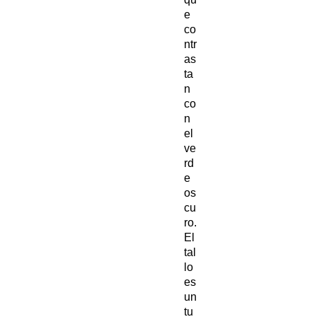
e
co
ntr
as
ta
n
co
n
el
ve
rd
e
os
cu
ro.
El
tal
lo
es
un
tu