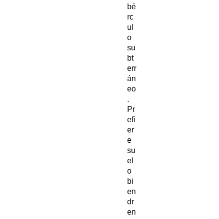
bé
rc
ul
o
su
bt
err
án
eo
.
Pr
efi
er
e
su
el
o
bi
en
dr
en