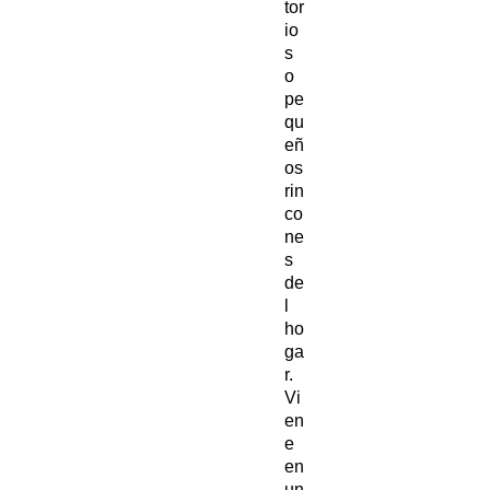
tor
io
s
o
pe
qu
eñ
os
rin
co
ne
s
de
l
ho
ga
r.
Vi
en
e
en
un