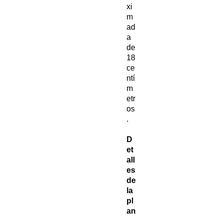
xi
m
ad
a
de
18
ce
ntí
m
etr
os
.
D
et
all
es
de
la
pl
an