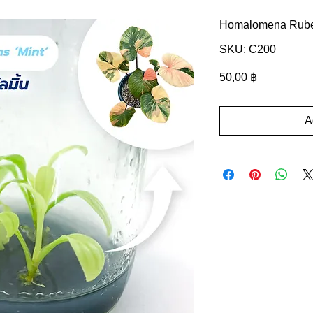
Homalomena Rube
SKU: C200
Precio
50,00 ฿
A