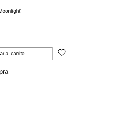
Moonlight’
r al carrito
pra