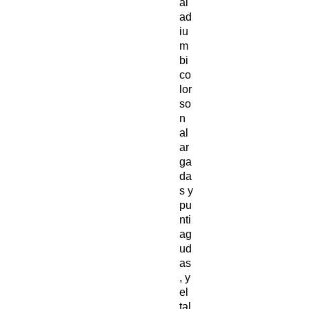
al
ad
iu
m
bi
co
lor
so
n
al
ar
ga
da
s y
pu
nti
ag
ud
as
, y
el
tal