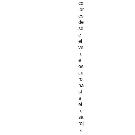
co
lor
es
de
sd
e
el
ve
rd
e
os
cu
ro
ha
st
a
el
ro
sa
roj
iz