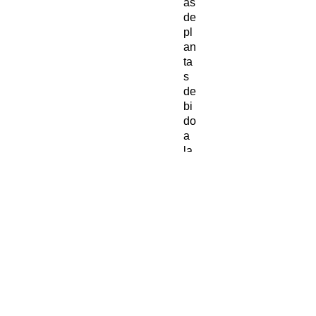
as
de
pl
an
ta
s
de
bi
do
a
la
be
lle
za
ún
ic
a
de
su
s
ho
ja