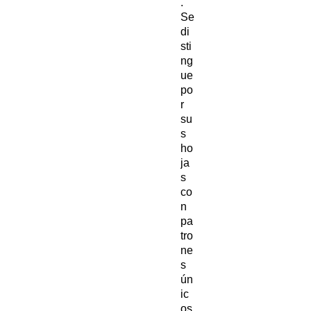
.
Se
di
sti
ng
ue
po
r
su
s
ho
ja
s
co
n
pa
tro
ne
s
ún
ic
os