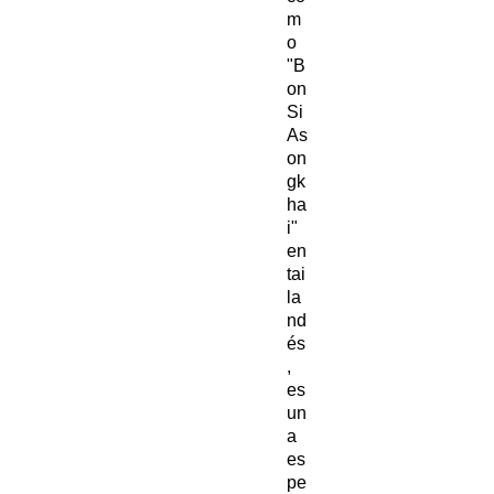
m
o
"B
on
Si
As
on
gk
ha
i"
en
tai
la
nd
és
,
es
un
a
es
pe