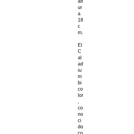
alt
ur
a
18
c
m.
El
C
al
ad
iu
m
bi
co
lor
,
co
no
ci
do
co