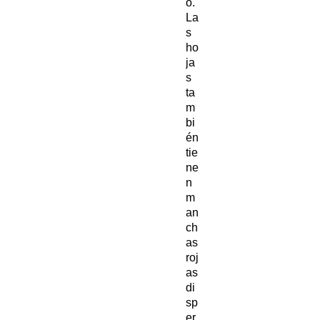
o.
La
s
ho
ja
s
ta
m
bi
én
tie
ne
n
m
an
ch
as
roj
as
di
sp
er