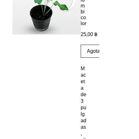
m
bi
co
lor
Precio
25,00 ฿
Agotado
M
ac
et
a
de
3
pu
lg
ad
as
,