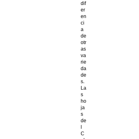
dif
er
en
ci
a
de
otr
as
va
rie
da
de
s.
La
s
ho
ja
s
de
l
C