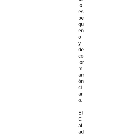
lo
es
pe
qu
eñ
o
y
de
co
lor
m
arr
ón
cl
ar
o.
El
C
al
ad