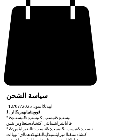
سياسة الشحن
`ابيدتلااسود: 12/07/2025
1. فووينثييايهبريكاار
* &نبسب; &نبسب; &نبسب; &نبسب;
فااياينبرايثسايثي: كتشادسنغثاوبرايثس
* &نبسب; &نبسب; &نبسب; &نبسب; تاانغبرايثس:
كتشادسنغتاامبرايثسبلاايثاانغثييكدهمااي`نوياات
ايلاتاامينغووي`نايخناميخااخ`نغبرايثسنان +