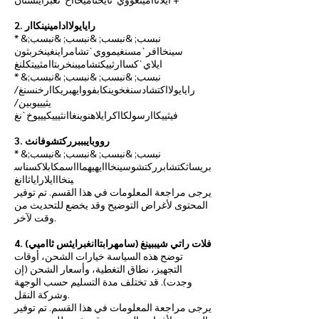
2. رايايولاادامينينكاار
* &نبسب; &نبسب; &نبسب; &نبسب;
سينخاافر`مسنغيمووي`تشامراينغينخربثون
ايلاي`كساارثييكتشاميبنخربتاامثييتكلنغ
* &نبسب; &نبسب; &نبسب; &نبسب;
رايايولااكتشادسنغخوينكابفووايهبريكاارخنسنغ/
يثيييوبين/
فيثييكاارسولكااكرايلاهنوينغاانثيييكيييوخ`نغ
3. رووبايبببرركتشوفانث
* &نبسب; &نبسب; &نبسب; &نبسب;
بريساثكتشابرركتشوسينخااايهيهماااسمكابلاكسناس
ينخااايلاراياثاانغ
يرجى مراجعة المعلومات في هذا القسم. تم توفير
المحتوى لأغراض التوضيح وقد يخضع للتحديث من
وقت لآخر.
4. فلات راتي شيببينغ (سامهرابتاانغبرايثس ثااميي)
توضح هذه السياسة خيارات الشحن، أوقات
التجهيز، نطاق التغطية، وأسعار الشحن (إن
وجدت). قد تختلف مدة التسليم حسب الوجهة
وشركة النقل.
يرجى مراجعة المعلومات في هذا القسم. تم توفير