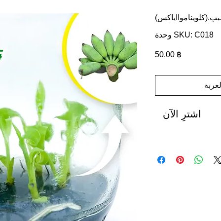
ب.(كلويناموااياكس)
وحدة SKU: C018
السعر
‏50.00 ฿
عربة
اشترِ الآن