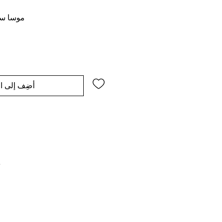
موسا سب
أضِف إلى ال