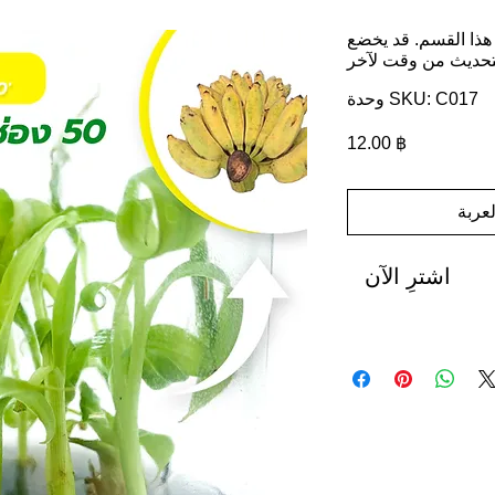
ذا القسم. قد يخضع
وحدة SKU: C017
السعر
‏12.00 ฿
عربة
اشترِ الآن