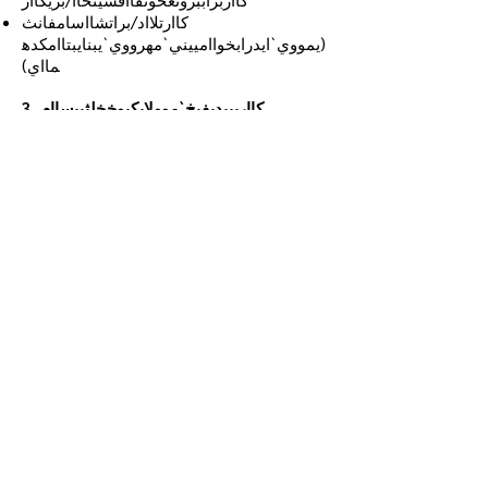
كاارتلااد/براتشااسامفانث
(يمووي`ايدرابخواامييني`مهرووي`يبنايبتاامكده
مااي)
3. كااريبيديفيخ`موولايكبوخخلثييساام
توضح هذه السياسة خيارات الشحن، أوقات
التجهيز، نطاق التغطية، وأسعار الشحن (إن
وجدت). قد تختلف مدة التسليم حسب الوجهة
وشركة النقل.
4. كااريكبراكسااخ`موول
يرااكتشايكبراكسااخ`مووليثااثييكتشاميبنت`واتث
وبراسنغخهرووي`رايايولااثييكدهماايكامهند
5. سيثثيخ`نغيكتشااخ`نغخ`موول
خونمييسيثثيخ`يخااثوينغ ايكايخ لب خادخاان
كتشامكادكاارايتش ث`نخواامييني`م
ايلاخ`و`نياايخ`موول (تاامينغووي`نايخكدهمااي)
6. مااتركاارخواامبل`دفاي
يراامييمااتركاارثاانغيثخنيخايلاكااربريهااركتشادك
ااريفووي`ب`نغكانكااريخااثوينغ ايتش