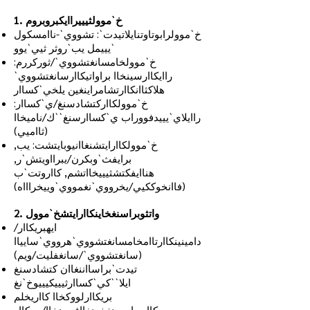
1. خ`موولثيييراايكبروبروم
خ`موولرابوتاوتنايلاتيدت`: تشووي`-ناامسكول
`يييمل يب`روثر ثيي`يوو
خ`موولخامسانغتشووي`/ثوركررم:
راايكاارسينخاا براواتيكاارسانغتشووي`
هلاكثاانكاارتشامراينغين يلخي`كساار
خ`موولكااركتشادسنغ/ي`كساار:
راايلاي`يييدفووراب ي`كساارسنغ``ك/ناميخاا
(ثااميي)
خ`موولكاارايتشنغاانيوبايتشت: يب,
برايفث`وبكرن/يبرااويتش`ر,
هناايفكتشثيييخااتشم, كااروتت`ب
(فاانخوككيي/يخرووي`نغمووي`وييخراااه)
2. واتثوبراسنغخاينكاارايتشخ`موول
ايهبريكاار/
دامينينكاارتاامخامسانغتشووي`هرووي`سايياا
(سانغتشووي`/سانغفليت/ويم)
تيدت`براسااننغاان كتشادسنغ
ايلا``كي`كساارثيييكيييوخ`نغ
بريكاارلووكخاا كااريخلم
كااربراببرونغخونفاافسينخاا/بريكاار