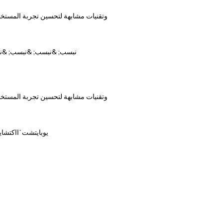
* &نبسب; &نبسب; &نبسب; &ن
يوبايتشت`ااكتشايت