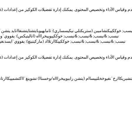
بسب; خوككييكتشاميبن (ستريكتلي نيكيسساري): ثامايهيوبايتشتايتشنغاانايد يتش
* &نبسب; &نبسب; &نبسب; &نبسب; خوككييوييخراااه (اناليتيكس): يفووي`واد
* &نبسب; &نبسب; &نبسب; &نبسب; خوككييكاارتلااد (ماركيتينغ): يفووي`ايسدنغي
شبريكاارخ`نغبوخخلثييساام (يتشن راببوييخراااه/وخسناا) تشوينغ`ااكتشمييكاارتانغخ