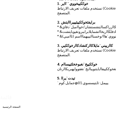
1. خوككييخووي``ااير
نستخدم ملفات تعريف الارتباط (Cookies) وتقنيات مشابهة لتحسين تجربة المستخدم وقياس الأداء وتخصيص المحتوى. يمكنك إدارة تفضيلات الكوكيز من إعدادات
المتصفح.
2. برايفثخوككييثيييرااايتش
ن كاارراكساايتشستشان/خواامبل`دفاي
فلكااريخااتشمايلابراببرونغيوبايتشت
نووي`هاا/وخسنااثيييهماااسم (ثااميي)
3. كاارييني`مايلاكااركتشادكاارخوككيي
نستخدم ملفات تعريف الارتباط (Cookies) وتقنيات مشابهة لتحسين تجربة المستخدم وقياس الأداء وتخصيص المحتوى. يمكنك إدارة تفضيلات الكوكيز من إعدادات
المتصفح.
4. خوككييخ`نغبوخخلثييساام
وككييفاايايتنويباايخ`نغفووايهبريكاارنان
5. تيدت`يراا
`يييمل: ثايتيسسوي.01@جمايل.كوم
قائمة
الصفحة الرئيسية