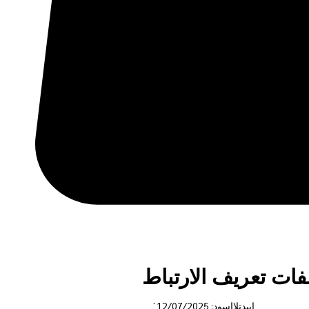
ات تعريف الارتباط
`ابيدتلااسود: 12/07/2025