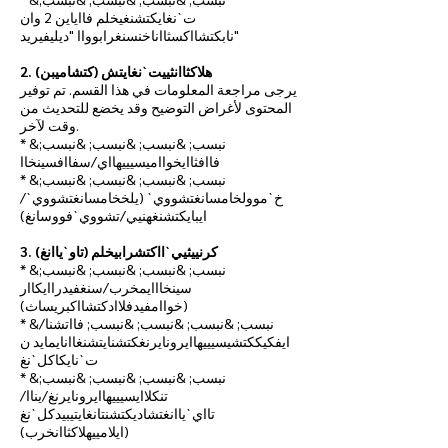
ت`نغايكتشنغيخلم فااياين 2 وان
نابكتشااكسثااناخنسنغرابوواا "ديليفيريد"
2. هلاكثاانثييت`نغايتش (كتشاميبن)
يرجى مراجعة المعلومات في هذا القسم. تم توفير
المحتوى لأغراض التوضيح وقد يخضع للتحديث من
وقت لآخر.
* &نبسب; &نبسب; &نبسب; &نبسب;
فاافثاايخوااميسيييهااي/سفاافسينخاا
* &نبسب; &نبسب; &نبسب; &نبسب;
خ`موولخامسانغتشووي` (يلخخامسانغتشووي`/
ايبايكتشنغهنيي/تشووي`فووسانغ)
3. كرنييثيي`ااكتشرابيخلم (تاو`ياانغ)
* &نبسب; &نبسب; &نبسب; &نبسب;
سينخااايمخرب/سنغفيدراايكاار
(خواامفيدفلاادكتشااكبريساث)
* &نبسب; &نبسب; &نبسب; &نبسب; فااتشنا/
ايفكيككتشيسيييهاايرونايرنغكتشنايتشنغاانايمايد ن
ت`نايكاكل`نغ
* &نبسب; &نبسب; &نبسب; &نبسب;
تنكلاايسيييهاايرونايرنغ/يناا/
تااي`ياانغتشاديكتشنتانغايتيبيدكل`نغ
(ايلامييهلاكثاانخرب)