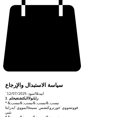
سياسة الاستبدال والإرجاع
`ابيدتلااسود: 12/07/2025
1. رايايولااايكتشنغيخلم
* &نبسب; &نبسب; &نبسب; &نبسب;
فووتشووي`خورتروكتشس`بسينخاايمووي`ايدرابثا
نثيي
* &نبسب; &نبسب; &نبسب; &نبسب;