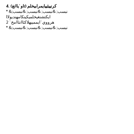
4. كرنييثييايمرابيخلم (تاو`ياانغ)
* &نبسب; &نبسب; &نبسب; &نبسب;
ايكتشنغيخلميكينكامهنديولاا
هرووي`ايممييهلاكثاانتاامخ` 2
* &نبسب; &نبسب; &نبسب; &نبسب;
خوااميسيييهاايهلانغنامتن``ككتشااكفااتشناايببلووك
/`نوباال هرووي`كااردووايلهلانغرابسينخاا
توضح هذه السياسة خيارات الشحن، أوقات
التجهيز، نطاق التغطية، وأسعار الشحن (إن
وجدت). قد تختلف مدة التسليم حسب الوجهة
وشركة النقل.
* &نبسب; &نبسب; &نبسب; &نبسب;
كرنييكتشادسنغ "خودايكو"
هااكنويباايرابووااايمخر`بخلومكاارايتخاككتشااككاار
خنسنغ
5. فلكاارفيكتشاارناايخلم
* &نبسب; &نبسب; &نبسب; &نبسب;
هااك`نوماتي بريساثكتشاكتشادسنغ
سينخااايهمثدايثن (ريبلاكيمينت) فااياين [يتشن 7
وانثامكاار]
* &نبسب; &نبسب; &نبسب; &نبسب; وديهلاكيبن نو
ريفوند (ايمخووينينغين)
يونايتتكلنغيبنلاايلاكسن`اكسر