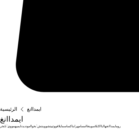
ايمداانغ
الرئيسية
ايمداانغ
رومايمداانغهاايااكايلاسوينغاامسامهرابناكساسمايلافووثييتشووينتش`بخواامودديدنايميهمووي`نايخر