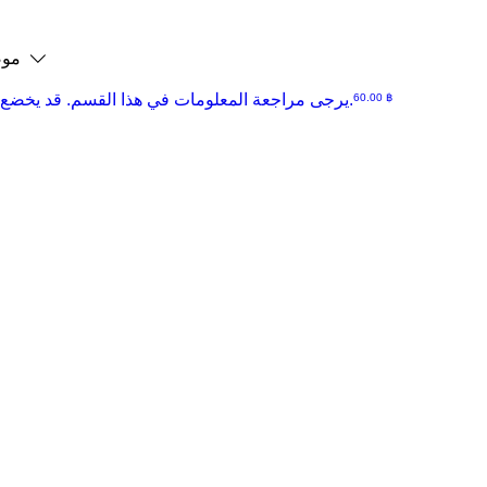
موص
السعر
يرجى مراجعة المعلومات في هذا القسم. قد يخضع المحتوى للتحديث من وقت لآخر.
‏60.00 ฿