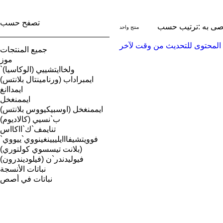
تصفح حسب
ى به
ترتيب حسب:
منتج واحد
تخفيضات
جميع المنتجات
موز
`ولخاايتشييي (الوكاسيا)
ايمبراداب (ورنامينتال بلانتس)
ايمداانغ
ايممنغخل
ايممنغخل (اوسبيكيووس بلانتس)
ب`نسيي (كالاديوم)
تنايمف`ك`ااكااس
فوويتشيفااايلييينغينووي`ييووي`
(بلانت تيسسوي كولتوري)
فيوليدندر`ن (فيلوديندرون)
نباتات الأنسجة
نباتات في أصص