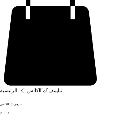
تنايمف`ك`ااكااس
الرئيسية
تنايمف`ك`ااكااس
0 منتجات