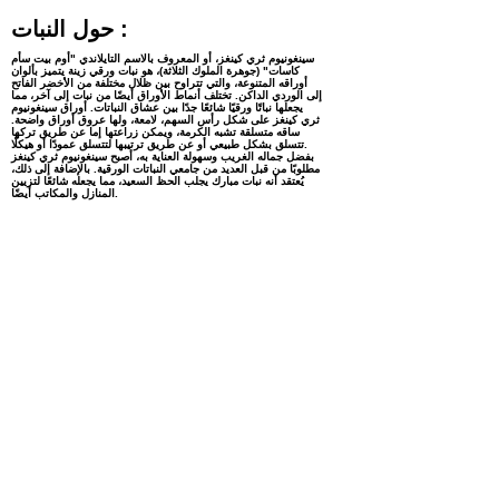
حول النبات :
سينغونيوم ثري كينغز، أو المعروف بالاسم التايلاندي "أوم بيت سأم
كاسات" (جوهرة الملوك الثلاثة)، هو نبات ورقي زينة يتميز بألوان
أوراقه المتنوعة، والتي تتراوح بين ظلال مختلفة من الأخضر الفاتح
إلى الوردي الداكن. تختلف أنماط الأوراق أيضًا من نبات إلى آخر، مما
يجعلها نباتًا ورقيًا شائعًا جدًا بين عشاق النباتات. أوراق سينغونيوم
ثري كينغز على شكل رأس السهم، لامعة، ولها عروق أوراق واضحة.
ساقه متسلقة تشبه الكرمة، ويمكن زراعتها إما عن طريق تركها
تتسلق بشكل طبيعي أو عن طريق ترتيبها لتتسلق عمودًا أو هيكلًا.
بفضل جماله الغريب وسهولة العناية به، أصبح سينغونيوم ثري كينغز
مطلوبًا من قبل العديد من جامعي النباتات الورقية. بالإضافة إلى ذلك،
يُعتقد أنه نبات مبارك يجلب الحظ السعيد، مما يجعله شائعًا لتزيين
المنازل والمكاتب أيضًا.