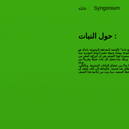
Syngonium
عائلة :
حول النبات :
 باندا" (الفضة المتدفقة المتنوعة باندا)، هو
وعة بيضاء جميلة تشبه أنماط المجرة، مما
المميزة لهذا الصنف هي أن أوراقه أصغر من
رقة، مما يجعل كل نبات جميلًا وفريدًا من
نوعه.
جدًا بين عشاق النباتات المتنوعة. وبالتالي،
اق عنه لجمعه. بالإضافة إلى ذلك، يُعتقد أن