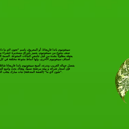
سينغونيوم باندا فارِيجاتا، أو المعروف باسم "نجون لاي ما دانغ
صنف متنوع من سينغونيوم، يتميز بأوراق مستديرة خضراء متن
يجعله مطلوبًا بشدة من قبل جامعي النباتات المتنوعة. السمة 
أصناف سينغونيوم الأخرى، ولها أنماط متنوعة مختلفة في كل و
بفضل جماله الغريب وندرته، أصبح سينغونيوم باندا فارِيجاتا شائعًا 
فإن أسعار شرائه و بيعه مرتفعة نسبيًا، وهناك بحث واسع النط
"نجون لاي ما" (الفضة المتدفقة) نبات مبارك يجلب الحظ السعيد، مما يزيد من جاذبية هذا الصنف.