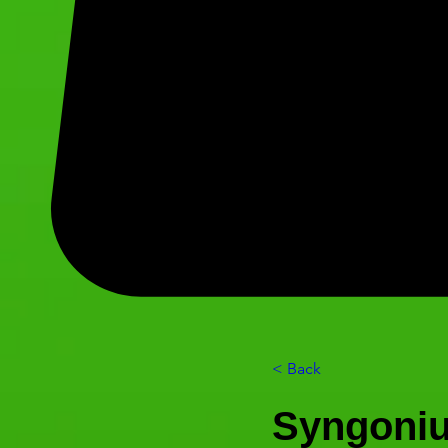
< Back
Syngoniu