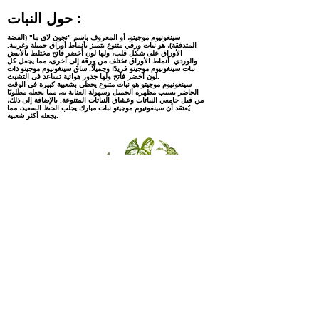
حول النبات :
سينغونيوم موجيتو، أو المعروف باسم "نجون لاي ما" (الفضة
المتدفقة)، هو نبات ورقي متنوع يتميز بأنماط أوراق جميلة وغريبة.
الأوراق على شكل قلب، ولها لون أخضر فاتح مختلط بالأبيض
والوردي. أنماط الأوراق تختلف من ورقة إلى أخرى، مما يجعل كل
نبات سينغونيوم موجيتو فريدًا وجميلًا. ساق سينغونيوم موجيتو ذات
لون أخضر فاتح ولها جذور هوائية تساعد في التشبث.
سينغونيوم موجيتو هو نبات متنوع يحظى بشعبية كبيرة في الوقت
الحاضر بسبب مظهره الجميل وسهولة العناية به، مما يجعله مطلوبًا
من قبل جامعي النباتات وعشاق النباتات المتنوعة. بالإضافة إلى ذلك،
يُعتقد أن سينغونيوم موجيتو نبات مبارك يجلب الحظ السعيد، مما
يجعله أكثر شعبية.
مهتم بالمنتجات