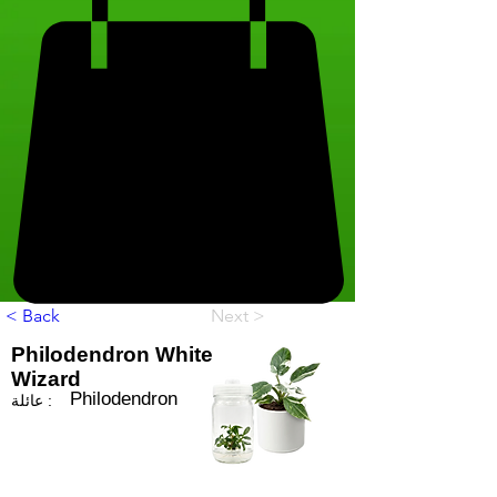
< Back
Next >
Philodendron White
Wizard
Philodendron
عائلة :