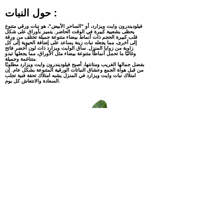
حول النبات :
فيلوديندرون وايت ويزارد، أو "الساحر الأبيض"، هو نبات ورقي متنوع
يحظى بشعبية كبيرة في الوقت الحاضر. يتميز بأوراق على شكل
قلب كبيرة الحجم ذات أنماط بيضاء متنوعة جميلة تختلف من ورقة
إلى أخرى، مما يجعله نبات زينة يساعد على إضافة الحيوية إلى كل
زاوية من زوايا المنزل. ساق الوايت ويزارد ذات لون أخضر فاتح
وغالبًا ما تحمل أنماطًا متنوعة بيضاء مثل الأوراق، مما يجعلها تبدو
متناغمة وجميلة.
بفضل جمالها الغريب ومتانتها، أصبح فيلوديندرون وايت ويزارد مطلوبًا
من قبل هواة الجمع وعشاق النباتات الورقية المتنوعة بشكل عام. إن
امتلاك نبات وايت ويزارد في المنزل يشبه امتلاك تحفة فنية تجلب
السعادة والانتعاش كل يوم.
مهتم بالمنتجات