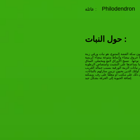
Philodendron
عائلة :
حول النبات :
رون سكة الفضة المتنوع، هو نبات ورقي زينة
 عروق بيضاء وأنماط متنوعة بيضاء كريمية
 نوعها. نسيج الأوراق لامع ومخملي. الساق
نباتات الزينة الورقية بسبب جماله الغريب
ولئك الذين يحبون تزيين منازلهم بالنباتات،
لك على مكتب أو معلقًا على رف، ويمكنه
إضافة الحيوية إلى الغرفة بشكل جيد.