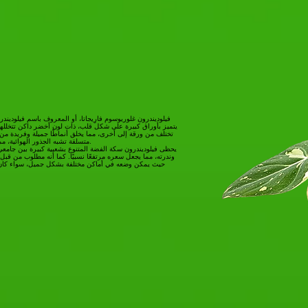
فيلوديندرون غلوريوسوم فارِيجاتا، أو المعروف باسم فيلوديند
يتميز بأوراق كبيرة على شكل قلب، ذات لون أخضر داكن تتخللها
تختلف من ورقة إلى أخرى، مما يخلق أنماطًا جميلة وفريدة من
متسلقة تشبه الجذور الهوائية، مما يساعدها على التشبث وامتصاص الرطوبة.
يحظى فيلوديندرون سكة الفضة المتنوع بشعبية كبيرة بين جامعي 
وندرته، مما يجعل سعره مرتفعًا نسبيًا. كما أنه مطلوب من قبل أ
حيث يمكن وضعه في أماكن مختلفة بشكل جميل، سواء كان ذ