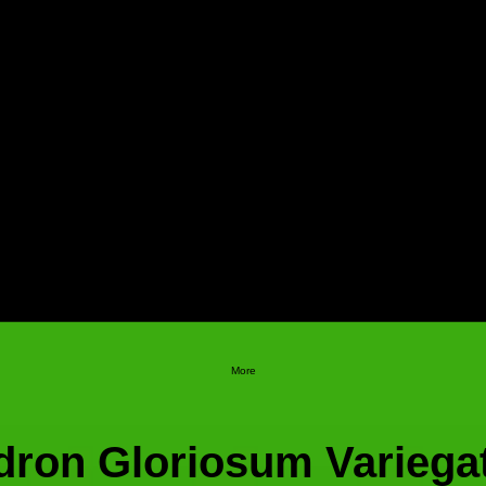
More
dron Gloriosum Variega