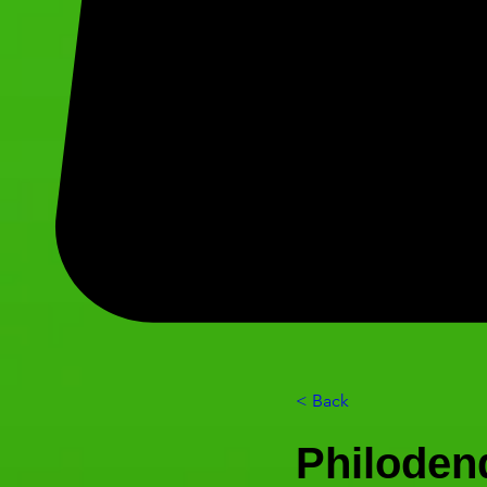
< Back
Philoden