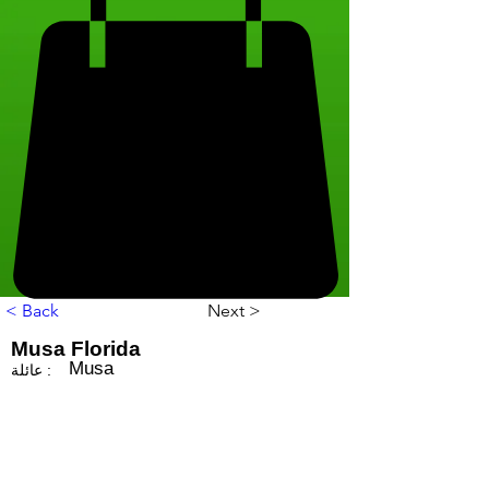
< Back
Next >
Musa Florida
Musa
عائلة :