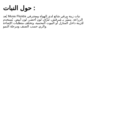
حول النبات :
يُعد Musa Florida نبات زينة ورقي شائع لدى الهواة ومحترفي
الزراعة. يتميّز بـ مُبرقش، تَبَرُّق، لون أخضر، لون أبيض. يُستخدم
للزينة داخل المنازل أو البيوت المحمية، وتختلف متطلبات الإضاءة
والري حسب الصنف ومرحلة النمو.
مهتم بالمنتجات
اطلب
< Previous
Next >