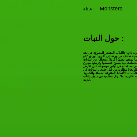
Monstera
عائلة :
حول النبات :
رت دانغ" (اللبلاب المتفجر المتنوع)، هي نبتة
ميلة تختلف من ورقة إلى أخرى. أوراق "بلو
منحها مظهرًا فريدًا ومختلفًا عن النباتات
 متسلقة، مما يسمح بتنسيقها وتزيينها بطرق
رِيجاتا مطلوبة من قبل جامعي النباتات في
تات ذات الأنماط المتنوعة الجميلة والكبيرة.
ت الأخيرة، ولا تزال مطلوبة في سوق نباتات
الزينة.