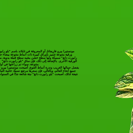
مونستيرا بيرو فارِيجاتا، أو المعروفة في تايلاند باسم "بلو رابو
ورقية متنوعة تتميز بأوراق كبيرة ذات أنماط متنوعة بيضاء ج
رابورت دانغ" سميكة ولها سطح خشن يشبه سطح قنبلة يدوية، مما ي
الورقية الأخرى. بالإضافة إلى ذلك، فإن ساق "بلو رابورت دانغ"
متنوعة، سواء تم زراعتها في أواني معلقة أو في أواني موضوعة على الأرض.
بفضل جمالها الغريب وندرة أنماط التنوع، أصبحت مونستيرا بيرو فا
جميع أنحاء العالم، وبالتالي، فإن سعرها مرتفع نسبيًا، خاصة النبا
نتيجة لذلك، أصبحت "بلو رابورت دانغ" نبتة شائعة جدًا في السنوا