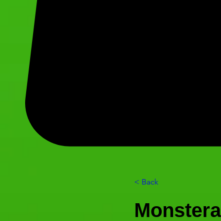
< Back
Monstera