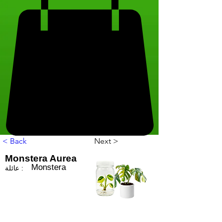
< Back
Next >
Monstera Aurea
Monstera
عائلة :