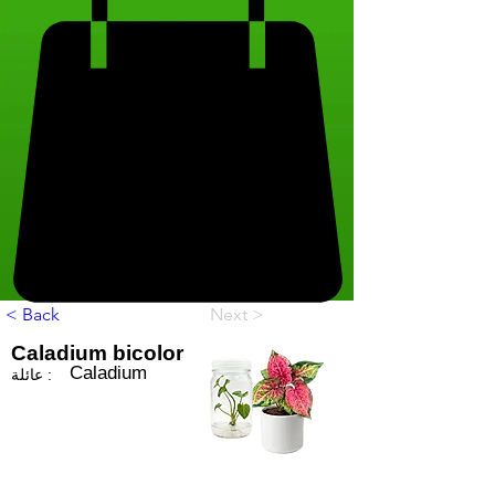
< Back
Next >
Caladium bicolor
Caladium
عائلة :