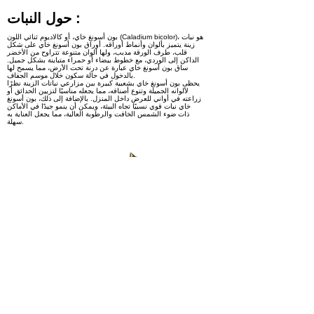
حول النبات :
بون أسونغ خاي، أو كالاديوم ثنائي اللون (Caladium bicolor)، هو نبات
زينة يتميز بألوان وأنماط أوراقه. أوراق بون أسونغ خاي على شكل
قلب، طرف الورقة مدبب، ولها ألوان متنوعة تتراوح من الأخضر
الداكن إلى الوردي، مع خطوط بيضاء أو حمراء متباينة بشكل جميل.
ساق بون أسونغ خاي عبارة عن درنة تحت الأرض، مما يسمح لها
بالدخول في حالة سكون خلال موسم الجفاف.
يحظى بون أسونغ خاي بشعبية كبيرة بين مزارعي نباتات الزينة نظرًا
لألوانه الجميلة وتنوع أصنافه، مما يجعله مناسبًا لتزيين الحدائق أو
زراعته في أواني للعرض داخل المنزل. بالإضافة إلى ذلك، بون أسونغ
خاي نبات قوي نسبيًا تجاه البيئة، ويمكن أن ينمو جيدًا في الأماكن
ذات ضوء الشمس الخافت والرطوبة العالية، مما يجعل العناية به
سهلة.