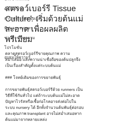
สตรอว์เบอร์รี Tissue 
ต้นไม้ในร่ม
Culture: เริ่มด้วยต้นแม่
การเพาะเลี้ยงเนื้อเยื่อ
สะอาด เพื่อผลผลิต
พืชผลการเกษตร
พรีเมียม
ข่าวสาร/บทความ
โปรโมชั่น
ตลาดสตรอว์เบอร์รีขายคุณภาพ ความ
อบรมให้ความรู้
สม่ำเสมอ และความน่าเชื่อถือของต้นปลูกจึง
เป็นเรื่องสำคัญตั้งแต่ระบบต้นแม่
### โจทย์เดิมของการขยายพันธุ์
การขยายพันธุ์สตรอว์เบอร์รีด้วย runners เป็น
วิธีที่ใช้กันทั่วไป แต่ถ้าระบบต้นแม่ไม่สะอาด 
ปัญหาไวรัสหรือเชื้อก่อโรคอาจส่งต่อไปใน
ระบบ nursery ได้ อีกทั้งจำนวนต้นพันธุ์ต่อรอบ
และคุณภาพ transplant อาจไม่สม่ำเสมอหาก
ต้นแม่มาจากหลายแหล่ง