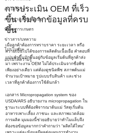
การประเมิน OEM ที่เร็ว
ต้นไม้ในร่ม
ขึ้น เริ่มจากข้อมูลที่ครบ
การเพาะเลี้ยงเนื้อเยื่อ
ขึ้น
พืชผลการเกษตร
ข่าวสาร/บทความ
เมื่อลูกค้าต้องการทราบราคา ระยะเวลา หรือ
โปรโมชั่น
ความเป็นไปได้ของการผลิตต้นเนื้อเยื่อ คำตอบที่
แม่นยำขึ้นมักขึ้นอยู่กับข้อมูลเริ่มต้นที่ลูกค้าส่ง
อบรมให้ความรู้
มา เพราะงาน OEM ไม่ได้ประเมินจากชื่อพืช
เพียงอย่างเดียว แต่ต้องดูชนิดพืช สภาพต้นแม่ 
จำนวนเป้าหมาย รูปแบบรับสินค้า และช่วง
เวลาที่ลูกค้าต้องการใช้ต้นกล้า
เอกสาร Micropropagation system ของ 
USDA/ARS อธิบายงาน micropropagation ใน
ฐานะระบบที่ต้องพิจารณาต้นแม่ วัสดุเริ่มต้น 
อาหารเพาะเลี้ยง ภาชนะ และสภาพแวดล้อม
การผลิต มุมมองนี้ช่วยอธิบายว่าทำไมแล็บจึง
ต้องขอข้อมูลมากกว่าคำถามว่า “ผลิตได้ไหม” 
เพราะแต่ละข้อมูลมีผลต่อแผนการทำงาน