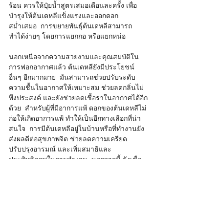
ร้อน ควรให้ปุ๋ยน้ำสูตรเสมอเดือนละครั้ง เพื่อ
บำรุงให้ต้นเดหลีแข็งแรงและออกดอก
สม่ำเสมอ  การขยายพันธุ์ต้นเดหลีสามารถ
ทำได้ง่ายๆ โดยการแยกกอ หรือแยกหน่อ    
นอกเหนือจากความสวยงามและคุณสมบัติใน
การฟอกอากาศแล้ว ต้นเดหลียังมีประโยชน์
อื่นๆ อีกมากมาย  มันสามารถช่วยปรับระดับ
ความชื้นในอากาศให้เหมาะสม ช่วยลดกลิ่นไม่
พึงประสงค์ และยังช่วยลดเชื้อราในอากาศได้อีก
ด้วย  สำหรับผู้ที่มีอาการแพ้ ดอกของต้นเดหลีไม่
ก่อให้เกิดอาการแพ้ ทำให้เป็นอีกทางเลือกที่น่า
สนใจ  การมีต้นเดหลีอยู่ในบ้านหรือที่ทำงานยัง
ส่งผลดีต่อสุขภาพจิต ช่วยลดความเครียด 
ปรับปรุงอารมณ์ และเพิ่มสมาธิและ
ประสิทธิภาพในการทำงาน  นอกจากนี้ ยังเชื่อ
ว่าต้นเดหลีช่วยให้นอนหลับได้ดีขึ้น  ในศาสตร์
ฮวงจุ้ย ต้นเดหลีเป็นสัญลักษณ์ของความโชคดี
และความกลมกลืน และเชื่อว่าสามารถนำมาซึ่ง
ความสงบและความเจริญรุ่งเรือง    