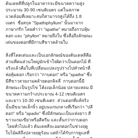
ต้นเดหลีที่ปลูกในอาคารจะมีขนาดความสูง
ประมาณ 30-90 เซนติเมตร แต่ในสภาพ
แวดล้อมที่เหมาะสมก็สามารถสูงได้ถึง 1.8 
เมตร  ชื่อสกุล "Spathiphyllum" นั้นมาจาก
ภาษากรีก โดยคำว่า "spathe" หมายถึงกาบหุ้ม
ดอก และ "phyllon" หมายถึงใบ ซึ่งสื่อถึงลักษณะ
เด่นของดอกที่มีกาบสีขาวคล้ายใบ    
สิ่งที่โดดเด่นและเป็นเอกลักษณ์ของต้นเดหลีคือ
ส่วนที่คนส่วนใหญ่มักเข้าใจผิดว่าเป็นดอกไม้ ที่
จริงแล้วคือใบที่เปลี่ยนแปลงรูปร่างไปทำหน้าที่
ห่อหุ้มดอก เรียกว่า "กาบดอก" หรือ "spathe" ซึ่ง
มีสีขาวสวยงามคล้ายดอกลิลลี่  กาบดอกนี้มี
ลักษณะเป็นรูปไข่ โค้งงอเล็กน้อย ปลายแหลม มี
ขนาดความกว้างประมาณ 4-12 เซนติเมตร 
และยาว 10-30 เซนติเมตร  ส่วนดอกที่แท้จริง
นั้นมีขนาดเล็กจิ๋ว อยู่บนแกนกลางที่เรียกว่า "ปลี
ดอก" หรือ "spadix" ซึ่งมีลักษณะเป็นแท่งยาว สี
ขาวแกมเขียวหรือสีครีม และสั้นกว่ากาบดอก 
 โดยทั่วไปแล้ว ต้นเดหลีจะออกดอกในช่วงฤดู
ใบไม้ผลิถึงปลายฤดูร้อน แต่ถ้าได้รับการดูแลที่