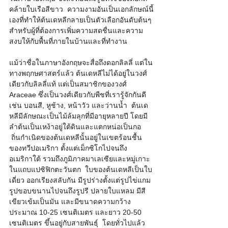
คล้ายใบเรือสีขาว  ความงามอันเป็นเอกลักษณ์นี้
เองที่ทำให้ต้นเดหลีกลายเป็นตัวเลือกอันดับต้นๆ 
สำหรับผู้ที่ต้องการเพิ่มความสดชื่นและความ
สงบให้กับพื้นที่ภายในบ้านและที่ทำงาน    
แม้ว่าชื่อในภาษาอังกฤษจะสื่อถึงดอกลิลลี่ แต่ใน
ทางพฤกษศาสตร์แล้ว ต้นเดหลีไม่ได้อยู่ในวงศ์
เดียวกับลิลลี่แท้ แต่เป็นสมาชิกของวงศ์ 
Araceae ซึ่งเป็นวงศ์เดียวกับพืชที่เรารู้จักกันดี 
เช่น บอนสี, หูช้าง, หน้าวัว และว่านน้ำ  ต้นเด
หลีมีลักษณะเป็นไม้ล้มลุกที่มีอายุหลายปี โดยมี
ลำต้นเป็นเหง้าอยู่ใต้ดินและแตกหน่อเป็นกอ 
 ถิ่นกำเนิดของต้นเดหลีนั้นอยู่ในเขตร้อนชื้น
ของทวีปอเมริกา ตั้งแต่เม็กซิโกไปจนถึง
อเมริกาใต้ รวมถึงภูมิภาคมาเลเซียและหมู่เกาะ
ในแถบแปซิฟิกตะวันตก  ใบของต้นเดหลีเป็นใบ
เดี่ยว ออกเรียงสลับกัน มีรูปร่างตั้งแต่รูปไข่แกม
รูปขอบขนานไปจนถึงรูปรี ปลายใบแหลม มีสี
เขียวเข้มเป็นมัน และมีขนาดความกว้าง
ประมาณ 10-25 เซนติเมตร และยาว 20-50 
เซนติเมตร ขึ้นอยู่กับสายพันธุ์  โดยทั่วไปแล้ว 