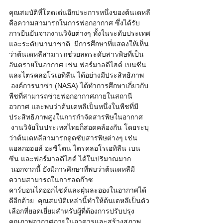
คุณสมบัติที่โดดเด่นอีกประการหนึ่งของต้นเดหลี
คือความสามารถในการฟอกอากาศ ซึ่งได้รับ
การยืนยันจากงานวิจัยต่างๆ ทั้งในระดับประเทศ
และระดับนานาชาติ  มีการศึกษาที่แสดงให้เห็น
ว่าต้นเดหลีสามารถช่วยลดระดับสารพิษที่เป็น
อันตรายในอากาศ เช่น ฟอร์มาลดีไฮด์ เบนซีน 
และไตรคลอโรเอทิลีน ได้อย่างมีประสิทธิภาพ 
 องค์การนาซ่า (NASA) ได้ทำการศึกษาเกี่ยวกับ
พืชที่สามารถช่วยฟอกอากาศภายในสถานี
อวกาศ และพบว่าต้นเดหลีเป็นหนึ่งในพืชที่มี
ประสิทธิภาพสูงในการกำจัดสารพิษในอากาศ 
 งานวิจัยในประเทศไทยก็สอดคล้องกัน โดยระบุ
ว่าต้นเดหลีสามารถดูดซับสารพิษต่างๆ เช่น 
แอลกอฮอล์ อะซีโตน ไตรคลอโรเอทิลีน เบน
ซีน และฟอร์มาลดีไฮด์ ได้ในปริมาณมาก 
 นอกจากนี้ ยังมีการศึกษาที่พบว่าต้นเดหลีมี
ความสามารถในการลดก๊าซ
คาร์บอนไดออกไซด์และฝุ่นละอองในอากาศได้
ดีอีกด้วย  คุณสมบัติเหล่านี้ทำให้ต้นเดหลีเป็นตัว
เลือกที่ยอดเยี่ยมสำหรับผู้ที่ต้องการปรับปรุง
คุณภาพอากาศภายในอาคารและสร้างสภาพ