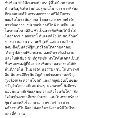
ซับซ้อน ทำให้เหมาะสำหรับผู้ที่ไม่มีเวลามาก
นัก หรือผู้ที่เพิ่งเริ่มต้นปลูกต้นไม้  ประการที่สอง
คือคุณสมบัติในการฟอกอากาศที่ได้รับการ
ยอมรับในระดับสากล โดยสามารถช่วยกำจัด
สารพิษต่างๆ เช่น ฟอร์มาลดีไฮด์ เบนซีน และ
ไตรคลอโรเอทิลีน ซึ่งเป็นสารพิษที่พบได้ทั่วไป
ในอาคาร  นอกจากนี้ ต้นเดหลียังเป็นสัญลักษณ์
ของความสงบ ความบริสุทธิ์ และความเงียบ
สงบ ซึ่งเป็นสิ่งที่ผู้คนทั่วโลกให้ความสำคัญ 
 ด้วยรูปลักษณ์ที่สวยงาม ดอกสีขาวที่สง่างาม 
และใบสีเขียวเข้มที่ดูสดชื่น ทำให้ต้นเดหลีเป็นที่
ชื่นชอบของผู้ที่ต้องการเพิ่มความสวยงามให้กับ
พื้นที่ภายใน  ในบางวัฒนธรรม เช่น ในประเทศ
จีน ต้นเดหลีถือเป็นสัญลักษณ์ของความเจริญ
รุ่งเรืองและความโชคดี และมักถูกมอบเป็นของ
ขวัญในโอกาสพิเศษต่างๆ  นอกจากนี้ ยังมีการ
มอบต้นเดหลีเพื่อแสดงความเสียใจหรือให้กำลัง
ใจในช่วงเวลาที่ยากลำบาก  และในศาสตร์ฮวง
จุ้ย ต้นเดหลีเชื่อว่าสามารถช่วยชำระล้าง
พลังงานที่ไม่ดีและส่งเสริมพลังงานที่ดีในบ้าน
และที่ทำงาน    