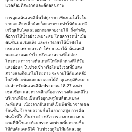
แวดล้อมที่สะอาดและดีต่อสุขภาพ    
การดูแลต้นเดหลีนั้นไม่ยุ่งยาก เพียงแค่ใส่ใจใน
รายละเอียดเล็กน้อยก็จะสามารถทำให้ต้นเดหลี
เจริญเติบโตและออกดอกสวยงามได้  สิ่งสำคัญ
คือการให้น้ำอย่างเหมาะสม โดยควรรดน้ำเมื่อ
ดินชั้นบนเริ่มแห้ง และระวังอย่าให้น้ำขังใน
กระถาง เพราะอาจทำให้รากเน่าได้  ต้นเดหลี
ชอบแสงแดดรำไร หรือแสงสว่างที่ไม่ส่อง
โดยตรง การวางต้นเดหลีใกล้หน้าต่างที่ได้รับ
แสงอ่อนๆ ในช่วงเช้า หรือในบริเวณที่มีแสง
สว่างส่องถึงแต่ไม่โดยตรง จะช่วยให้ต้นเดหลีมี
ใบสีเขียวเข้มและออกดอกได้ดี  อุณหภูมิที่เหมาะ
สมสำหรับต้นเดหลีคือประมาณ 18-27 องศา
เซลเซียส และควรหลีกเลี่ยงการวางต้นเดหลีใน
บริเวณที่มีลมเย็นหรืออุณหภูมิเปลี่ยนแปลง
กะทันหัน  เนื่องจากต้นเดหลีเป็นพืชที่มาจากเขต
ร้อนชื้น จึงชอบความชื้นในอากาศสูง การฉีด
พ่นน้ำที่ใบเป็นประจำ หรือการวางกระถางบน
ถาดที่มีน้ำและก้อนกรวด จะช่วยเพิ่มความชื้น
ให้กับต้นเดหลีได้  ในช่วงฤดูใบไม้ผลิและฤดู