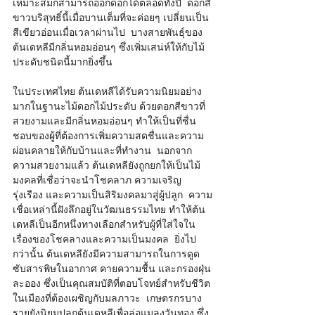
เหมาะสมก็สามารถออกดอกได้ตลอดทั้งปี  ดอกสี
ขาวบริสุทธิ์นี้เมื่อบานเต็มที่จะค่อยๆ เปลี่ยนเป็น
สีเขียวอ่อนเมื่อเวลาผ่านไป  บางสายพันธุ์ของ
ต้นเดหลีมีกลิ่นหอมอ่อนๆ ซึ่งเพิ่มเสน่ห์ให้กับไม้
ประดับชนิดนี้มากยิ่งขึ้น    
ในประเทศไทย ต้นเดหลีได้รับความนิยมอย่าง
มากในฐานะไม้ดอกไม้ประดับ ด้วยดอกสีขาวที่
สวยงามและมีกลิ่นหอมอ่อนๆ ทำให้เป็นที่ชื่น
ชอบของผู้ที่ต้องการเพิ่มความสดชื่นและความ
ผ่อนคลายให้กับบ้านและที่ทำงาน  นอกจาก
ความสวยงามแล้ว ต้นเดหลียังถูกยกให้เป็นไม้
มงคลที่เชื่อว่าจะนำโชคลาภ ความเจริญ
รุ่งเรือง และความเป็นสิริมงคลมาสู่ผู้ปลูก  ความ
เชื่อเหล่านี้ฝังลึกอยู่ในวัฒนธรรมไทย ทำให้ต้น
เดหลีเป็นอีกหนึ่งทางเลือกสำหรับผู้ที่ใส่ใจใน
เรื่องของโชคลางและความเป็นมงคล  ยิ่งไป
กว่านั้น ต้นเดหลียังมีความสามารถในการดูด
ซับสารพิษในอากาศ คายความชื้น และกรองฝุ่น
ละออง ซึ่งเป็นคุณสมบัติที่ตอบโจทย์สำหรับชีวิต
ในเมืองที่ต้องเผชิญกับมลภาวะ  เกษตรกรบาง
รายยังนิยมปลูกต้นเดหลีเพื่อล่อแมลงวันทอง ซึ่ง