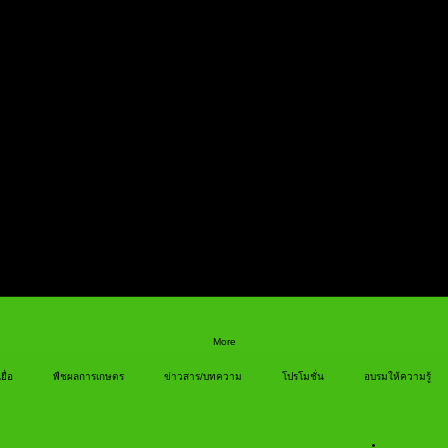
More
ยื่อ
พืชผลการเกษตร
ข่าวสาร/บทความ
โปรโมชั่น
อบรมให้ความรู้