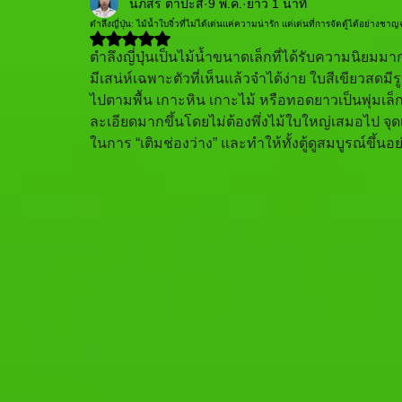
นภสร ตาปะสี
9 พ.ค.
ยาว 1 นาที
ตำลึงญี่ปุ่น: ไม้น้ำใบจิ๋วที่ไม่ได้เด่นแค่ความน่ารัก แต่เด่นที่การจัดตู้ได้อย่างช
ได้รับ NaN เต็ม 5 ดาว
ตำลึงญี่ปุ่นเป็นไม้น้ำขนาดเล็กที่ได้รับความนิยม
มีเสน่ห์เฉพาะตัวที่เห็นแล้วจำได้ง่าย ใบสีเขียวสด
ไปตามพื้น เกาะหิน เกาะไม้ หรือทอดยาวเป็นพุ่มเล็ก 
ละเอียดมากขึ้นโดยไม่ต้องพึ่งไม้ใบใหญ่เสมอไป จุด
ในการ “เติมช่องว่าง” และทำให้ทั้งตู้ดูสมบูรณ์ขึ้นอ