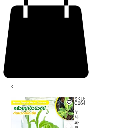
SKU:
C064
무
사
파
푸