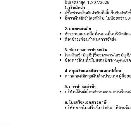
อัปเดตล่าสุด: 12/07/2025
1. เงินมัดจำ
ผู้ซื้อชำระเงินมัดจำทันทีเมื่อยืนยันคำสั่งซ
อัตราเงินมัดจำโดยทั่วไป: ไม่น้อยกว่า
2. ยอดคงเหลือ
ชำระยอดคงเหลือทั้งหมดเมื่อบริษัทจัด
ต้องชำระก่อนกำหนดการจัดส่ง
3. ช่องทางการชำระเงิน
โอนเงินเข้าบัญชี: [ชื่อธนาคาร/เลขบัญชี/
ช่องทางอื่น (ถ้ามี): [เช่น บัตร/PayPal/
4. สกุลเงินและอัตราแลกเปลี่ยน
หากตกลงใช้สกุลเงินต่างประเทศ ผู้ซื้อ
5. การชำระล่าช้า
บริษัทมีสิทธิเลื่อนกำหนดส่งมอบหรือระ
6. ใบเสร็จ/เอกสารภาษี
บริษัทออกใบเสร็จ/ใบกำกับภาษีตามข้อมูล
메뉴