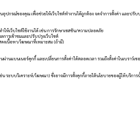
ก็บในอุปกรณ์ของคุณ เพื่อช่วยให้เว็บไซต์ทำงานได้ถูกต้อง จดจำการตั้งค่า และปร
ทำให้เว็บไซต์ใช้งานได้ เช่น การรักษาเซสชัน/ความปลอดภัย
ัดผลการเข้าชมและปรับปรุงเว็บไซต์
ดงเนื้อหา/โฆษณาที่เหมาะสม (ถ้ามี)
นผ่านแบนเนอร์คุกกี้ และเปลี่ยนการตั้งค่าได้ตลอดเวลา รวมถึงตั้งค่าในเบราว์เซอร
่น ระบบวิเคราะห์/โฆษณา) ซึ่งอาจมีการตั้งคุกกี้ภายใต้นโยบายของผู้ให้บริการนั