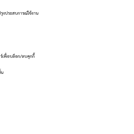
ับปรุงประสบการณ์ใช้งาน
์เพื่อบล็อก/ลบคุกกี้
้น