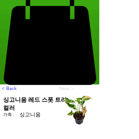
< Back
Next >
싱고니움 레드 스폿 트리
컬러
싱고니움
가족 :