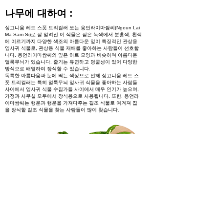
나무에 대하여 :
싱고니움 레드 스폿 트리컬러 또는 응언라이마쌈씨(Ngeun Lai
Ma Sam Si)로 잘 알려진 이 식물은 짙은 녹색에서 분홍색, 흰색
에 이르기까지 다양한 색조의 아름다운 잎이 특징적인 관상용
잎사귀 식물로, 관상용 식물 재배를 좋아하는 사람들이 선호합
니다. 응언라이마쌈씨의 잎은 하트 모양과 비슷하며 아름다운
얼룩무늬가 있습니다. 줄기는 유연하고 덩굴성이 있어 다양한
방식으로 배열하여 장식할 수 있습니다.
독특한 아름다움과 눈에 띄는 색상으로 인해 싱고니움 레드 스
폿 트리컬러는 특히 얼룩무늬 잎사귀 식물을 좋아하는 사람들
사이에서 잎사귀 식물 수집가들 사이에서 매우 인기가 높으며,
가정과 사무실 모두에서 장식용으로 사용됩니다. 또한, 응언라
이마쌈씨는 행운과 행운을 가져다주는 길조 식물로 여겨져 집
을 장식할 길조 식물을 찾는 사람들이 많이 찾습니다.