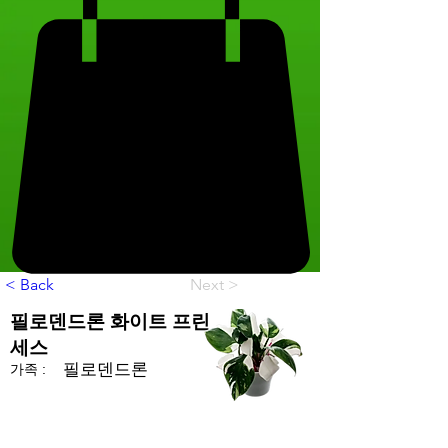
< Back
Next >
필로덴드론 화이트 프린
세스
필로덴드론
가족 :